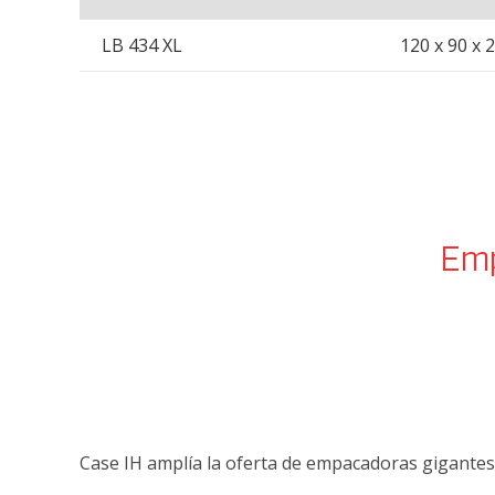
LB 434 XL
120 x 90 x 
Emp
Case IH amplía la oferta de empacadoras gigantes 