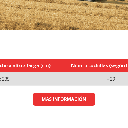
ho x alto x larga (cm)
Númro cuchillas (según l
x 235
– 29
MÁS INFORMACIÓN