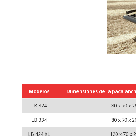
Modelos
Dimensiones de la paca ancho
LB 324
80 x 70 x 2
LB 334
80 x 70 x 2
LB 424 XL
120 x 70 x 