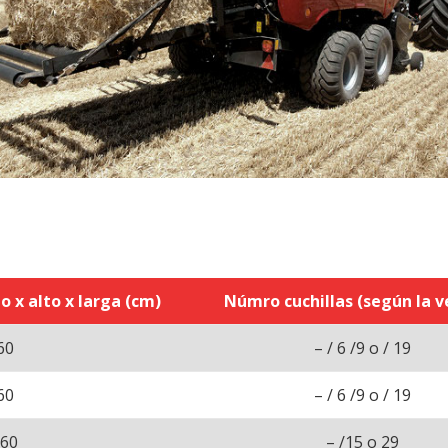
 x alto x larga (cm)
Númro cuchillas (según la v
60
– / 6 /9 o / 19
60
– / 6 /9 o / 19
260
– /15 o 29