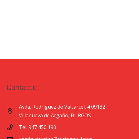
Contacto
Avda. Rodríguez de Valcárcel, 4 09132
Villanueva de Argaño, BURGOS.
Tel. 947 450 190